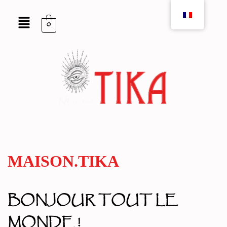
0
Aller
au
contenu
MAISON.TIKA
BONJOUR TOUT LE
MONDE !