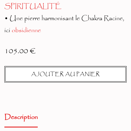
SPIRITUALITÉ
• Une pierre harmonisant le Chakra Racine,
ici
obsidienne
105.00
€
AJOUTER AU PANIER
A
lt
Description
er