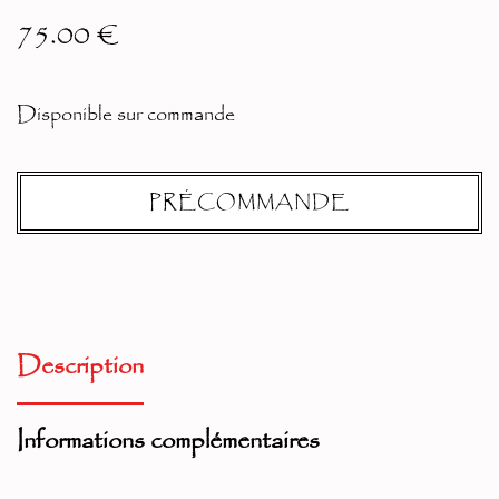
75.00
€
Disponible sur commande
PRÉCOMMANDE
A
lt
Description
er
n
Informations complémentaires
at