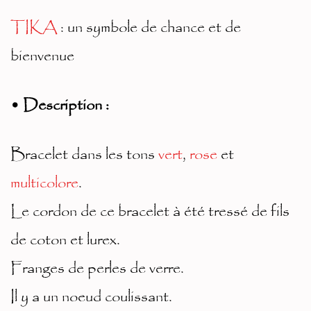
iv
TIKA
: un symbole de chance et de
e:
bienvenue
• Description :
Bracelet dans les tons
vert
,
rose
et
multicolore
.
Le cordon de ce bracelet à été tressé de fils
de coton et lurex.
Franges de perles de verre.
Il y a un noeud coulissant.