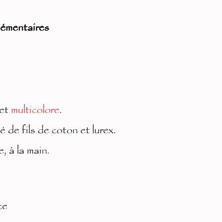
lt
lémentaires
er
n
at
iv
et
multicolore
.
e:
 de fils de coton et lurex.
, à la main.
ce