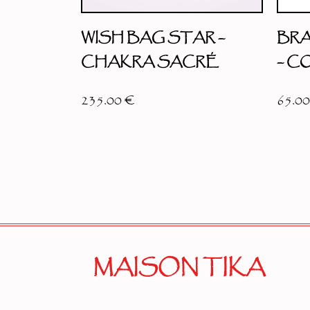
WISH BAG STAR –
BR
CHAKRA SACRÉ
– 
235.00
€
65.0
MAISON TIKA