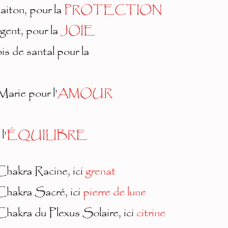
iton, pour la
PROTECTION
gent, pour la
JOIE
is de santal pour la
Marie pour l’
AMOUR
l’
ÉQUILIBRE
Chakra Racine, ici
grenat
 Chakra Sacré, ici
pierre de lune
Chakra du Plexus Solaire, ici
citrine