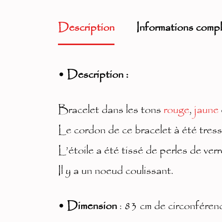
Description
Informations comp
• Description :
Bracelet dans les tons
rouge
,
jaune
Le cordon de ce bracelet à été tressé
L’étoile a été tissé de perles de verre
Il y a un noeud coulissant.
• Dimension
: 83 cm de circonféren