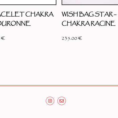
ACELET CHAKRA
WISH BAG STAR –
COURONNE
CHAKRA RACINE
0
€
235.00
€