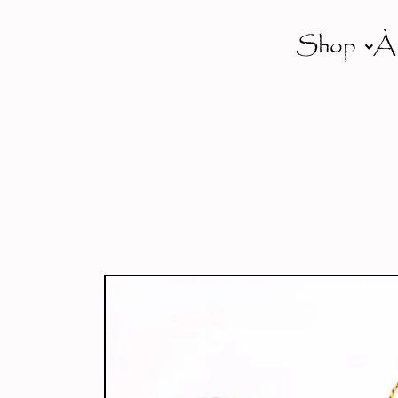
Shop
À
Aller
au
contenu