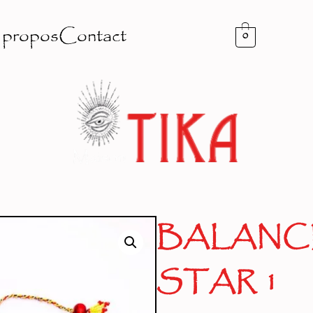
 propos
Contact
0
BALANCE
STAR 1