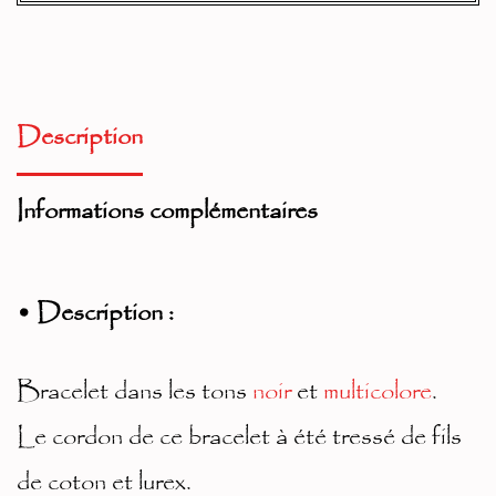
A
lt
Description
er
n
Informations complémentaires
at
iv
• Description :
e:
Bracelet dans les tons
noir
et
multicolore
.
Le cordon de ce bracelet à été tressé de fils
de coton et lurex.